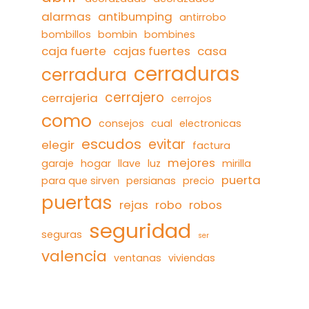
alarmas
antibumping
antirrobo
bombillos
bombin
bombines
caja fuerte
cajas fuertes
casa
cerraduras
cerradura
cerrajero
cerrajeria
cerrojos
como
consejos
cual
electronicas
escudos
evitar
elegir
factura
mejores
garaje
hogar
llave
luz
mirilla
puerta
para que sirven
persianas
precio
puertas
rejas
robo
robos
seguridad
seguras
ser
valencia
ventanas
viviendas