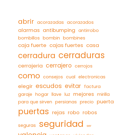
abrir
acorazadas
acorazados
alarmas
antibumping
antirrobo
bombillos
bombin
bombines
caja fuerte
cajas fuertes
casa
cerraduras
cerradura
cerrajero
cerrajeria
cerrojos
como
consejos
cual
electronicas
escudos
evitar
elegir
factura
mejores
garaje
hogar
llave
luz
mirilla
puerta
para que sirven
persianas
precio
puertas
rejas
robo
robos
seguridad
seguras
ser
valencia