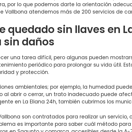
a, por lo que podemos darte la orientación adecu
 de Vallbona atendemos más de 200 servicios de ca
e quedado sin llaves en L
 sin daños
cer una tarea difícil, pero algunas pueden mostrar
tenimiento periódico para prolongar su vida útil.
ridad y protección.
ciones ambientales; por ejemplo, la humedad puede
 al abrir o cerrar, un trato inadecuado puede afec
rgente en La Eliana 24h, también cubrimos los munic
allbona son contratados para realizar un servicio, 
problema es importante para saber cuál método para
eros en Sagunto y comarca, accesibles desde la A-7