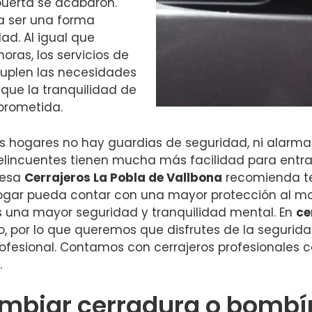
puerta se acabaron.
 a ser una forma
ad. Al igual que
oras, los servicios de
 suplen las necesidades
 que la tranquilidad de
prometida.
os hogares no hay guardias de seguridad, ni alarm
delincuentes tienen mucha más facilidad para entr
presa
Cerrajeros
La Pobla de Vallbona
recomienda te
hogar pueda contar con una mayor protección al m
s una mayor seguridad y tranquilidad mental. En
ce
, por lo que queremos que disfrutes de la segurid
rofesional. Contamos con cerrajeros profesionales c
.
mbiar cerradura o bombín