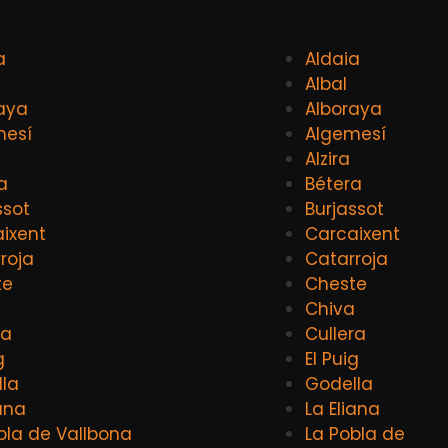
a
Aldaia
Albal
aya
Alboraya
mesí
Algemesí
Alzira
a
Bétera
ssot
Burjassot
ixent
Carcaixent
roja
Catarroja
te
Cheste
a
Chiva
ra
Cullera
g
El Puig
la
Godella
iana
La Eliana
bla de Vallbona
La Pobla de