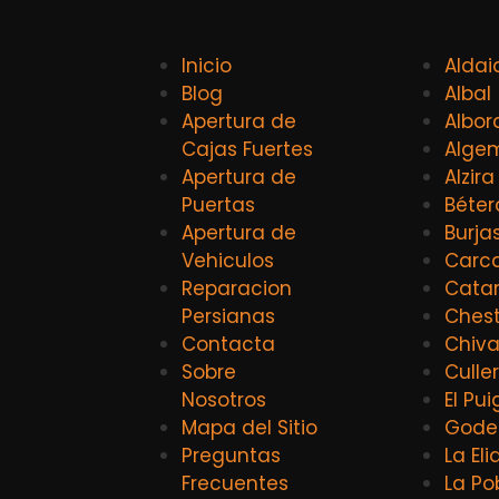
Inicio
Aldai
Blog
Albal
Apertura de
Albor
Cajas Fuertes
Alge
Apertura de
Alzira
Puertas
Béter
Apertura de
Burja
Vehiculos
Carca
Reparacion
Catar
Persianas
Ches
Contacta
Chiv
Sobre
Culle
Nosotros
El Pui
Mapa del Sitio
Godel
Preguntas
La El
Frecuentes
La Po