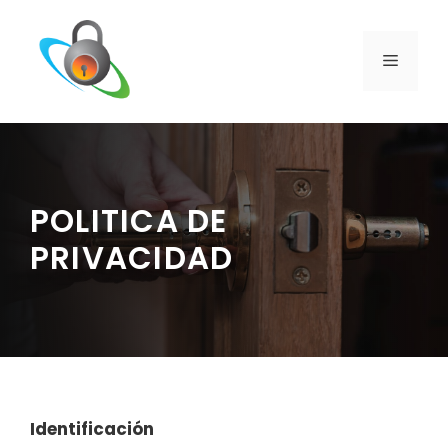
Saltar
al
contenido
MENÚ
POLITICA DE
PRIVACIDAD
Identificación