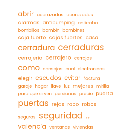
abrir
acorazadas
acorazados
alarmas
antibumping
antirrobo
bombillos
bombin
bombines
caja fuerte
cajas fuertes
casa
cerraduras
cerradura
cerrajero
cerrajeria
cerrojos
como
consejos
cual
electronicas
escudos
evitar
elegir
factura
mejores
garaje
hogar
llave
luz
mirilla
puerta
para que sirven
persianas
precio
puertas
rejas
robo
robos
seguridad
seguras
ser
valencia
ventanas
viviendas