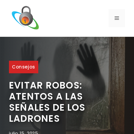
Saltar
al
contenido
MENÚ
Consejos
EVITAR ROBOS:
ATENTOS A LAS
SEÑALES DE LOS
LADRONES
julio 15, 2025