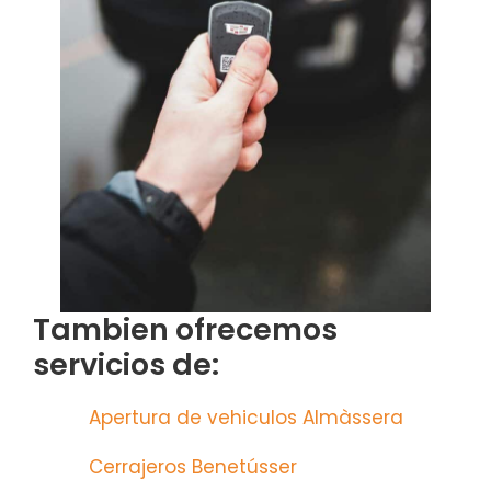
Tambien ofrecemos
servicios de:
Apertura de vehiculos Almàssera
Cerrajeros Benetússer