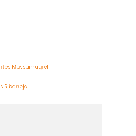
a
ertes Massamagrell
s Ribarroja