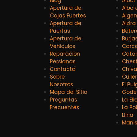
Blog
Albal
Apertura de
Albor
Cajas Fuertes
Alge
Apertura de
Alzira
Puertas
Béter
Apertura de
Burja
Vehiculos
Carca
Reparacion
Catar
Persianas
Ches
Contacta
Chiv
Sobre
Culle
Nosotros
El Pui
Mapa del Sitio
Godel
Preguntas
La El
Frecuentes
La Po
Lliria
Mani