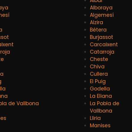
Albal
aya
Alboraya
mesí
Algemesí
Alzira
a
Bétera
ssot
Burjassot
ixent
Carcaixent
roja
Catarroja
te
Cheste
a
Chiva
ra
Cullera
g
El Puig
la
Godella
iana
La Eliana
bla de Vallbona
La Pobla de
Vallbona
ses
Lliria
Manises