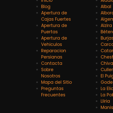
Inicio
Aldai
Blog
Albal
Apertura de
Albor
Cajas Fuertes
Alge
Apertura de
Alzira
Puertas
Béter
Apertura de
Burja
Vehiculos
Carca
Reparacion
Catar
Persianas
Ches
Contacta
Chiv
Sobre
Culle
Nosotros
El Pui
Mapa del Sitio
Godel
Preguntas
La El
Frecuentes
La Po
Lliria
Mani