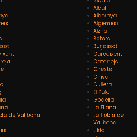
a
Aldaia
Albal
aya
Alboraya
mesí
Algemesí
Alzira
a
Bétera
ssot
Burjassot
ixent
Carcaixent
roja
Catarroja
te
Cheste
a
Chiva
ra
Cullera
g
El Puig
la
Godella
iana
La Eliana
bla de Vallbona
La Pobla de
Vallbona
ses
Lliria