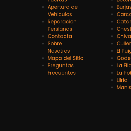
Apertura de
Burja
Vehiculos
Carca
Reparacion
Catar
Persianas
Ches
Contacta
Chiv
Sobre
Culle
Nosotros
El Pui
Mapa del Sitio
Godel
Preguntas
La El
Frecuentes
La Po
Lliria
Mani