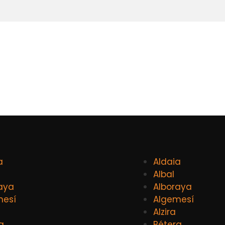
a
Aldaia
Albal
aya
Alboraya
mesí
Algemesí
Alzira
a
Bétera