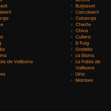
ssot
Burjassot
ixent
Carcaixent
roja
Catarroja
te
Cheste
a
Chiva
ra
Cullera
g
El Puig
la
Godella
iana
La Eliana
bla de Vallbona
La Pobla de
Vallbona
ses
Lliria
Manises