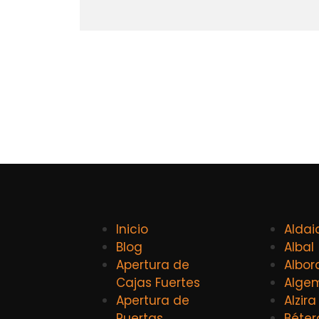
Inicio
Aldai
Blog
Albal
Apertura de
Albor
Cajas Fuertes
Alge
Apertura de
Alzira
Puertas
Béter