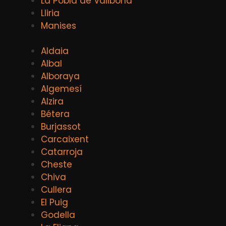
La Pobla de Vallbona
Lliria
Manises
Aldaia
Albal
Alboraya
Algemesí
Alzira
Bétera
Burjassot
Carcaixent
Catarroja
Cheste
Chiva
Cullera
El Puig
Godella