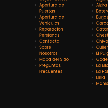
Apertura de
Alzira
Puertas
Béter
Apertura de
Burja
Vehiculos
Carca
Reparacion
Catar
Persianas
Ches
Contacta
Chiv
Sobre
Culle
Nosotros
El Pui
Mapa del Sitio
Godel
Preguntas
La El
Frecuentes
La Po
Lliria
Mani