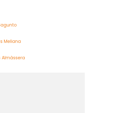
 Sagunto
s Meliana
s Almàssera