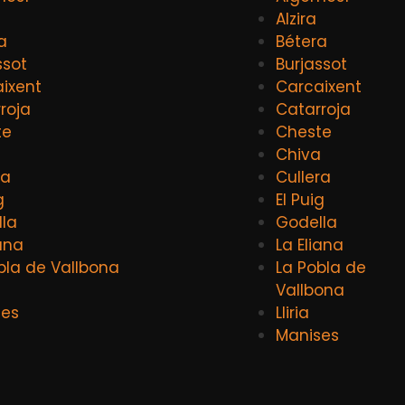
Alzira
a
Bétera
ssot
Burjassot
ixent
Carcaixent
roja
Catarroja
te
Cheste
a
Chiva
ra
Cullera
g
El Puig
la
Godella
iana
La Eliana
bla de Vallbona
La Pobla de
Vallbona
ses
Lliria
Manises