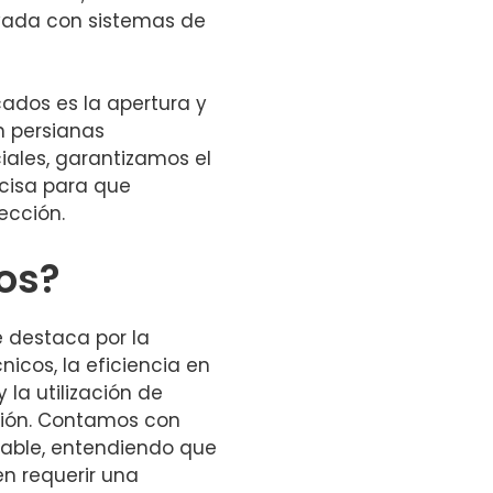
vada con sistemas de
cados es la apertura y
n persianas
ales, garantizamos el
cisa para que
ección.
nos?
e destaca por la
icos, la eficiencia en
 la utilización de
ción. Contamos con
lable, entendiendo que
en requerir una