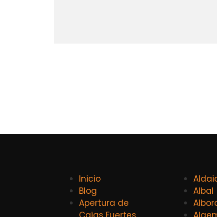
Inicio
Aldai
Blog
Albal
Apertura de
Albor
Cajas Fuertes
Alge