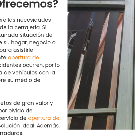
 Ofrecemos?
bre las necesidades
la cerrajería. Si
rtunada situación de
 su hogar, negocio o
ara asistirle
nte
apertura de
identes ocurren, por lo
 de vehículos con la
ere su medio de
etos de gran valor y
or olvido de
servicio de
apertura de
solución ideal. Además,
rraduras,