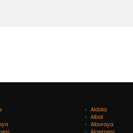
a
Aldaia
Albal
aya
Alboraya
mesí
Algemesí