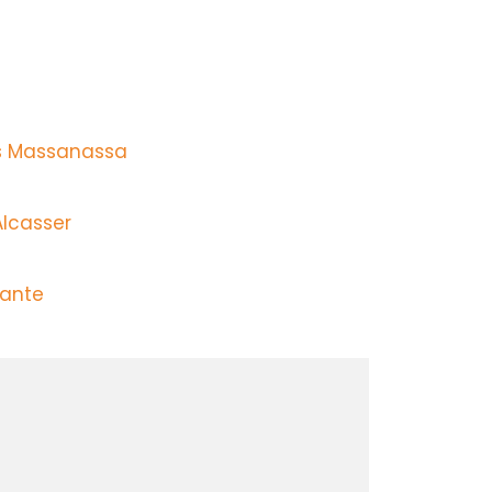
os Massanassa
Alcasser
hante