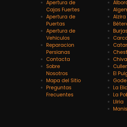
Apertura de
Albor
Cajas Fuertes
Alge
Apertura de
Alzira
Puertas
Béter
Apertura de
Burja
Vehiculos
Carca
Reparacion
Catar
Persianas
Ches
Contacta
Chiv
Sobre
Culle
Nosotros
El Pui
Mapa del Sitio
Godel
Preguntas
La El
Frecuentes
La Po
Lliria
Mani