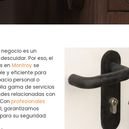
 negocio es un
scuidar. Por eso, el
as en
Montroy
se
le y eficiente para
pacio personal o
lia gama de servicios
ades relacionadas con
. Con
profesionales
l, garantizamos
para su seguridad.