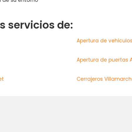
 de su entorno
 servicios de:
Apertura de vehicul
Apertura de puertas 
net
Cerrajeros Villamarc