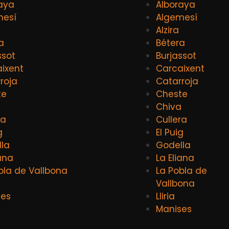
aya
Alboraya
mesí
Algemesí
Alzira
a
Bétera
ssot
Burjassot
ixent
Carcaixent
roja
Catarroja
te
Cheste
a
Chiva
ra
Cullera
g
El Puig
la
Godella
iana
La Eliana
bla de Vallbona
La Pobla de
Vallbona
ses
Lliria
Manises