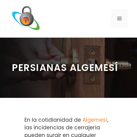
Saltar
al
contenido
MENÚ
PERSIANAS ALGEMESÍ
En la cotidianidad de
Algemesí
,
las incidencias de cerrajería
pueden surgir en cualquier