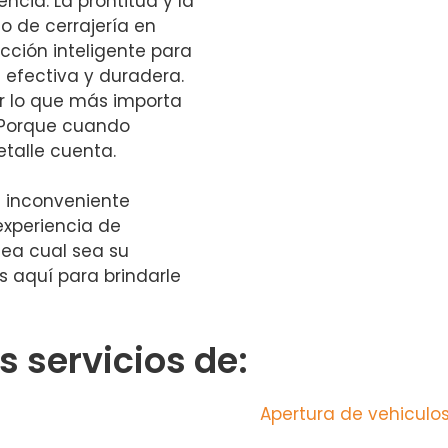
encia. La prontitud y la
o de cerrajería en
cción inteligente para
 efectiva y duradera.
r lo que más importa
. Porque cuando
talle cuenta.
n inconveniente
experiencia de
Sea cual sea su
s aquí para brindarle
 servicios de:
Apertura de vehiculos