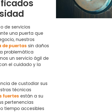
ificados
sidad
 de servicios
 ante una puerta que
egocio, nuestros
a de puertas
sin daños
la problemática
mos un servicio ágil de
con el cuidado y la
cia de custodiar sus
estras técnicas
s fuertes
están a su
us pertenencias
o tiempo accesibles