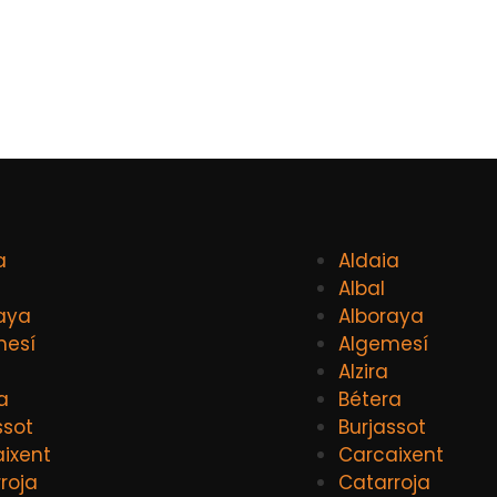
a
Aldaia
Albal
aya
Alboraya
mesí
Algemesí
Alzira
a
Bétera
ssot
Burjassot
ixent
Carcaixent
roja
Catarroja