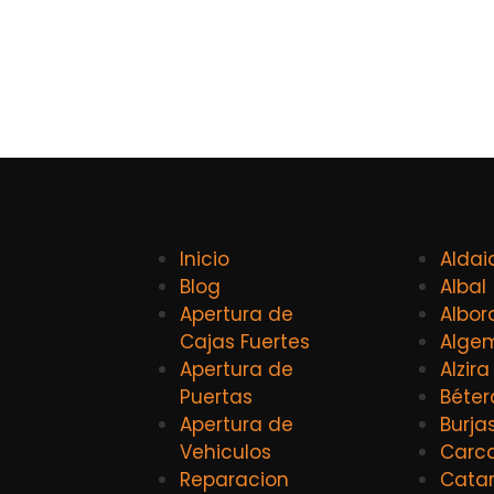
Inicio
Aldai
Blog
Albal
Apertura de
Albor
Cajas Fuertes
Alge
Apertura de
Alzira
Puertas
Béter
Apertura de
Burja
Vehiculos
Carca
Reparacion
Catar