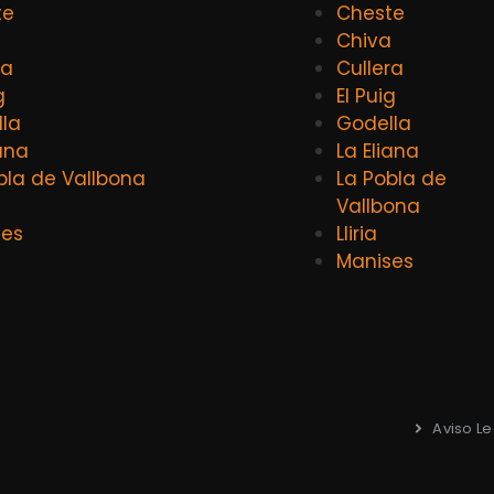
te
Cheste
a
Chiva
ra
Cullera
g
El Puig
la
Godella
iana
La Eliana
bla de Vallbona
La Pobla de
Vallbona
ses
Lliria
Manises
Aviso Le