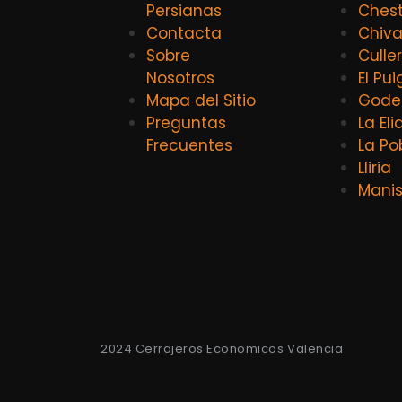
Persianas
Ches
Contacta
Chiv
Sobre
Culle
Nosotros
El Pui
Mapa del Sitio
Godel
Preguntas
La El
Frecuentes
La Po
Lliria
Mani
2024 Cerrajeros Economicos Valencia