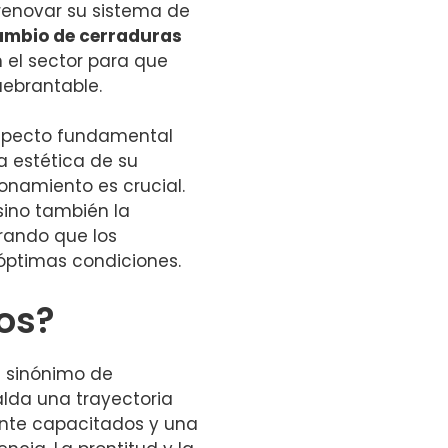
renovar su sistema de
ambio de cerraduras
 el sector para que
uebrantable.
specto fundamental
a estética de su
onamiento es crucial.
 sino también la
rando que los
ptimas condiciones.
nos?
s sinónimo de
alda una trayectoria
ente capacitados y una