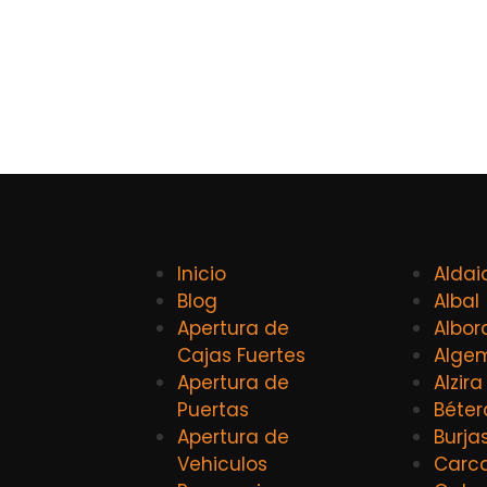
Inicio
Aldai
Blog
Albal
Apertura de
Albor
Cajas Fuertes
Alge
Apertura de
Alzira
Puertas
Béter
Apertura de
Burja
Vehiculos
Carca