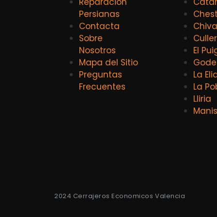
Reparacion
Catar
Persianas
Ches
Contacta
Chiv
Sobre
Culle
Nosotros
El Pui
Mapa del Sitio
Godel
Preguntas
La El
Frecuentes
La Po
Lliria
Mani
2024 Cerrajeros Economicos Valencia