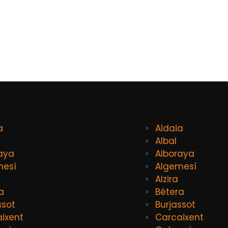
a
Aldaia
Albal
aya
Alboraya
mesí
Algemesí
Alzira
a
Bétera
ssot
Burjassot
ixent
Carcaixent