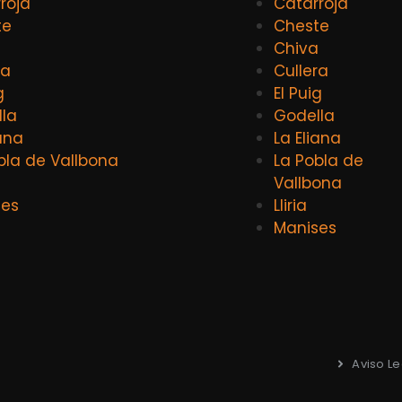
roja
Catarroja
te
Cheste
a
Chiva
ra
Cullera
g
El Puig
la
Godella
iana
La Eliana
bla de Vallbona
La Pobla de
Vallbona
ses
Lliria
Manises
Aviso Le